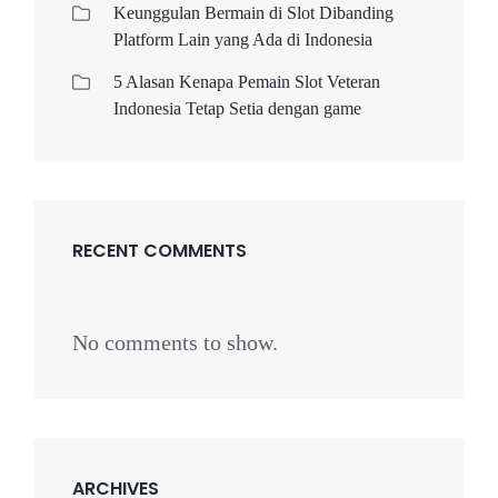
Keunggulan Bermain di Slot Dibanding
Platform Lain yang Ada di Indonesia
5 Alasan Kenapa Pemain Slot Veteran
Indonesia Tetap Setia dengan game
RECENT COMMENTS
No comments to show.
ARCHIVES