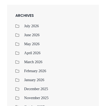
ARCHIVES
July 2026
June 2026
May 2026
April 2026
March 2026
February 2026
January 2026
December 2025
November 2025