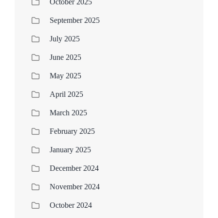
October 2025
September 2025
July 2025
June 2025
May 2025
April 2025
March 2025
February 2025
January 2025
December 2024
November 2024
October 2024