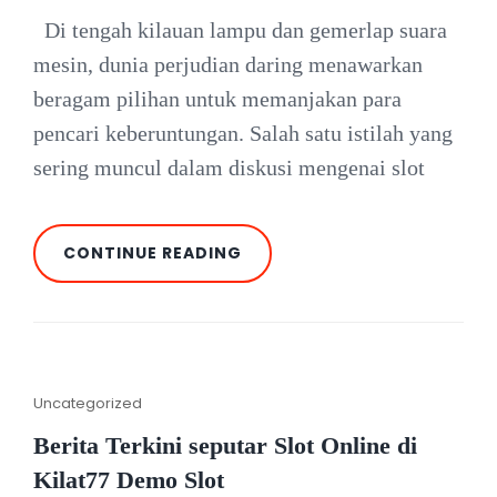
Di tengah kilauan lampu dan gemerlap suara
mesin, dunia perjudian daring menawarkan
beragam pilihan untuk memanjakan para
pencari keberuntungan. Salah satu istilah yang
sering muncul dalam diskusi mengenai slot
SLOT
CONTINUE READING
GACOR
DAN
HABANERO:
MANA
YANG
PALING
COCOK
Cat
Uncategorized
UNTUK
Links
ANDA?
Berita Terkini seputar Slot Online di
Kilat77 Demo Slot