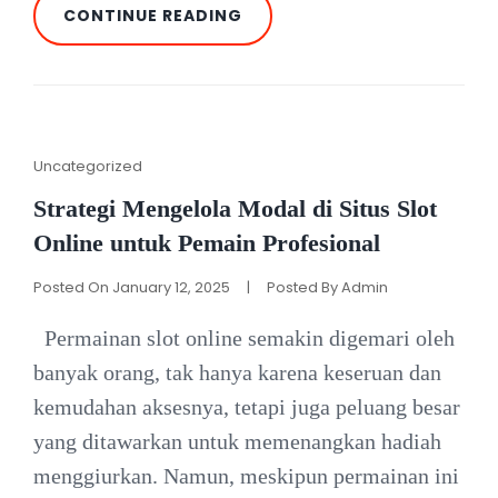
PANDUAN
CONTINUE READING
LENGKAP
BERMAIN
SLOT
HABANERO
DI
SITUS
SLOT
Cat
Uncategorized
GACOR
Links
UNTUK
Strategi Mengelola Modal di Situs Slot
PEMULA
Online untuk Pemain Profesional
Posted On
January 12, 2025
|
Posted By
Admin
Permainan slot online semakin digemari oleh
banyak orang, tak hanya karena keseruan dan
kemudahan aksesnya, tetapi juga peluang besar
yang ditawarkan untuk memenangkan hadiah
menggiurkan. Namun, meskipun permainan ini