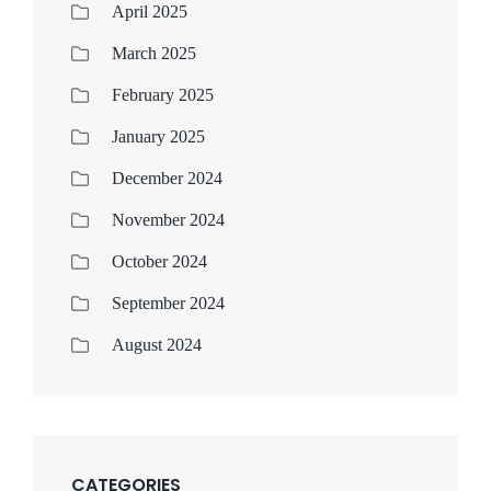
April 2025
March 2025
February 2025
January 2025
December 2024
November 2024
October 2024
September 2024
August 2024
CATEGORIES