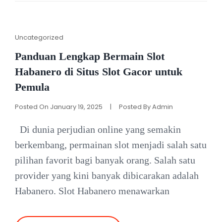
VIP
DI
GACOR
SLOT
Cat
Uncategorized
Links
Panduan Lengkap Bermain Slot
Habanero di Situs Slot Gacor untuk
Pemula
Posted On
January 19, 2025
|
Posted By
Admin
Di dunia perjudian online yang semakin
berkembang, permainan slot menjadi salah satu
pilihan favorit bagi banyak orang. Salah satu
provider yang kini banyak dibicarakan adalah
Habanero. Slot Habanero menawarkan