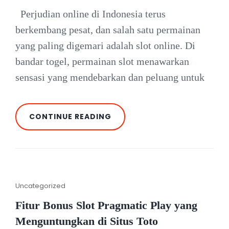
Perjudian online di Indonesia terus
berkembang pesat, dan salah satu permainan
yang paling digemari adalah slot online. Di
bandar togel, permainan slot menawarkan
sensasi yang mendebarkan dan peluang untuk
CARA
CONTINUE READING
MUDAH
MENANG
DI
SLOT
ONLINE
BANDAR
TOGEL
Cat
Uncategorized
DAN
Links
GAME
Fitur Bonus Slot Pragmatic Play yang
PRAGMATIC
Menguntungkan di Situs Toto
PLAY