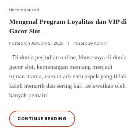
DENGAN
PRAGMATIC
Cat
Uncategorized
PLAY
Links
SLOTS
Mengenal Program Loyalitas dan VIP di
Gacor Slot
Posted On
January 21, 2025
|
Posted By
Admin
Di dunia perjudian online, khususnya di dunia
gacor slot, kemenangan memang menjadi
tujuan utama, namun ada satu aspek yang tidak
kalah menarik dan sering kali terlewatkan oleh
banyak pemain:
MENGENAL
CONTINUE READING
PROGRAM
LOYALITAS
DAN