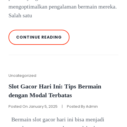
mengoptimalkan pengalaman bermain mereka.
Salah satu
MENGOPTIMALKAN
CONTINUE READING
PENGGUNAAN
FITUR
AUTOPLAY
DI
SLOT
GACOR
Cat
Uncategorized
Links
Slot Gacor Hari Ini: Tips Bermain
dengan Modal Terbatas
Posted On
January 5, 2025
|
Posted By
Admin
Bermain slot gacor hari ini bisa menjadi